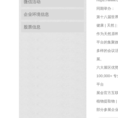
微信活动
同期举办：
企业环境信息
第十八届世
健康 | 天然 |
股票信息
作为天然原料
平台的集聚
多样的会议
展。
六大展区优
100,00
平台
展会官方互联
植物提取物 |
部分参展企