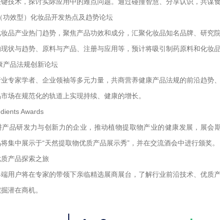
关键技术，探讨实际应用中的难点问题。通过碰撞智慧、分享认识，共谋
性（功效型）化妆品开发热点及趋势论坛
化妆品产业热门趋势，聚焦产品功效和成分，汇聚化妆品知名品牌、研究
现状与趋势、原料与产品、注册与应用等，预计将吸引制药原料和化妆品
健康产品法规创新论坛
行业专家学者、企业领袖等多元力量，共商营养健康产品法规的前沿趋势
品市场在规范化的轨道上实现持续、健康的增长。
edients Awards
品研发力与创新力的企业，推动植物提取物产业的健康发展，展会期间将再次推出Na
将集中展示于“天然提取物优质产品展示秀”，并在交流酒会中进行颁奖。
优质产品探索之旅
终端用户将在专家的带领下亲临精选展商展台，了解行业前沿技术、优质
挖掘潜在商机。