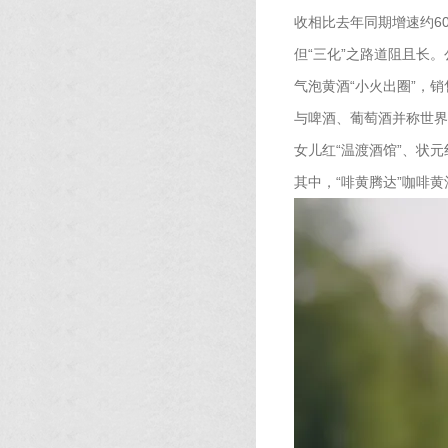
收相比去年同期增速约60
但“三化”之路道阻且长
气泡黄酒“小火出圈”，
与啤酒、葡萄酒并称世界
女儿红“温渡酒馆”、状
其中，“啡黄腾达”咖啡