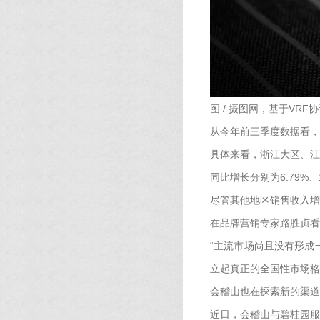
图 / 摄图网，基于VRF
从今年前三季度数据看，
具体来看，浙江大区、江苏大
同比增长分别为6.79%、13
尽管其他地区销售收入增
在品牌营销专家路胜贞看
“主流市场尚且没有形成
立起真正的全国性市场格
会稽山也在探索新的渠道
近日，会稽山与碧桂园服