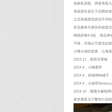
佰麸私房面、捞派有面儿
海底捞在创立子品牌的道
之后海底捞也依旧不停的
其实最有代表性的就是20
锅底价格9.9起，菜品
不错，市场认可度也比较
小嗨火锅的发展，让海底
2023.12，苗师兄香锅
2024.8，小嗨爱炸
2024.8，焰请烤肉铺子
2024.9，火焰官Barbucu
2024.10，喵塘主麻辣烤
基本都是当下餐饮行业的