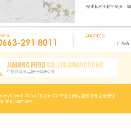
完成其种子轮的融资，期
广东省
CopyRight © 2024 LJ乐竞体育APP官方网站 版权所有
后台管理
粤ICP备14087133号