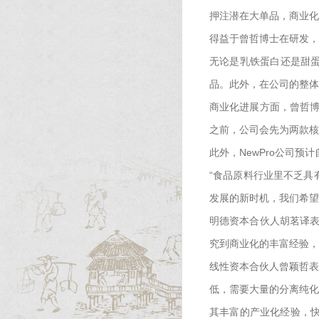
押注潜在大单品，商业化
得益于曾哲博士在研发，
无论是乳铁蛋白还是甜
品。此外，在公司的整体
商业化进展方面，曾哲博
之前，公司会先为两款核
此外，NewPro公司预
“食品原料行业里不乏具
发展的新时机，我们希望
明德资本合伙人胡茗译表
究到商业化的丰富经验，
线性资本合伙人曾颖哲表
低，需要大量的分离纯化
其丰富的产业化经验，快速