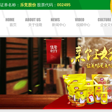
证券名称：
乐竞股份
股票代码：
002495