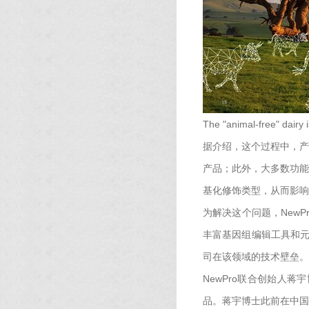
The "animal-free" da
据介绍，这个过程中，产
产品；此外，大多数功能
基化修饰类型，从而影响
为解决这个问题，New
丰富基因组编辑工具和元
司在该领域的技术壁垒。
NewPro联合创始人
品。蒋宇博士此前在中国