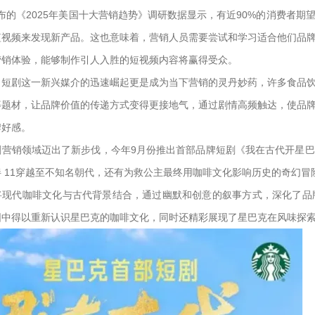
t发布的《2025年美国十大营销趋势》调研数据显示，有近90%的消费者
短视频来发现新产品。这也意味着，营销人员需要尝试和学习适合他们品
营销体验，能够制作引人入胜的短视频内容将赢得受众。
，短剧这一新兴媒介的迅速崛起更是成为当下营销的灵丹妙药，许多食品
等题材，让品牌价值的传递方式变得更接地气，通过剧情高频触达，使品
牌好感。
剧营销领域迈出了新步伐，今年9月份推出首部品牌短剧《我在古代开星
 11穿越至不知名朝代，还有为救公主最终用咖啡文化影响历史的奇幻冒
将现代咖啡文化与古代背景结合，通过幽默和创意的叙事方式，深化了品牌
围中得以重新认识星巴克的咖啡文化，同时还精彩展现了星巴克在风味探