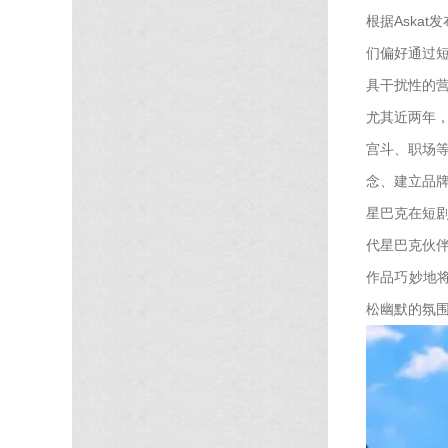
根据Aska
们偏好通过
具干扰性的
尤其近两年
宫斗、职场
念、建立品
星巴克在短
代星巴克伙伴
作品巧妙地
松幽默的氛