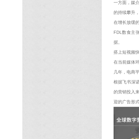
一方面，媒
的持续攀升
在增长放缓
FDL数食
据。
搭上短视频
在当前媒体
几年，电商
根据飞书深
的营销投入来
迎的广告形