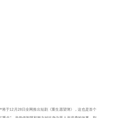
将于12月28日全网推出短剧《重生愿望簿》，这也是首个
“重生”，并凭借智慧和努力对抗身边恶人并逆袭的故事，剧