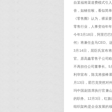
自某福将渠道费模式引入
舍，如鲠在喉，看似简单
《零售圈》认为，裸采要
零售行业，人事变动年年
今年3月18日，阿里巴
何）将兼任盒马CEO。
3月14日，屈臣氏宣布
官。原高鑫零售子公司欧
不再担任公司董事长。5月
利华宣布，陈戈将接棒瞿巍
月13日，星巴克突然对
玛中国副首席执行官兼山姆会
的职务。12月3日，红
组织架构是企业发展的核